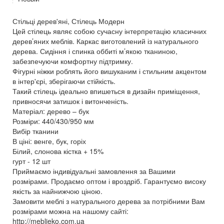
Стільці дерев'яні, Стілець Модерн
Цей стілець являє собою сучасну інтерпретацію класичних
дерев’яних меблів. Каркас виготовлений із натурального
дерева. Сидіння і спинка оббиті м’якою тканиною,
забезпечуючи комфортну підтримку.
Фігурні ніжки роблять його вишуканим і стильним акцентом
в інтер'єрі, зберігаючи стійкість.
Такий стілець ідеально впишеться в дизайн приміщення,
привносячи затишок і витонченість.
Матеріал: дерево – бук
Розміри: 440/430/950 мм
Вибір тканини
В ціні: венге, бук, горіх
Білий, слонова кістка + 15%
гурт - 12 шт
Приймаємо індивідуальні замовлення за Вашими
розмірами. Продаємо оптом і вроздріб. Гарантуємо високу
якість за найнижчою ціною.
Замовити меблі з натурального дерева за потрібними Вам
розмірами можна на нашому сайті:
http://meblieko.com.ua