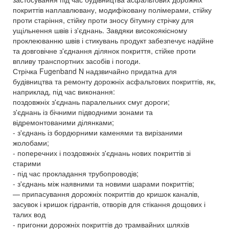
покриттів наплавлювану, модифіковану полімерами, стійку
проти старіння, стійку проти зносу бітумну стрічку для
ущільнення швів і з'єднань. Завдяки високоякісному
проклеюванню швів і стикувань продукт забезпечує надійне
та довговічне з'єднання ділянок покриття, стійке проти
впливу транспортних засобів і погоди.
Стрічка Fugenband N надзвичайно придатна для
будівництва та ремонту дорожніх асфальтових покриттів, як,
наприклад, під час виконання:
поздовжніх з'єднань паралельних смуг дороги;
з'єднань із бічними підводними зонами та
відремонтованими ділянками;
- з'єднань із бордюрними каменями та вирізаними
жолобами;
- поперечних і поздовжніх з'єднань нових покриттів зі
старими
- під час прокладання трубопроводів;
- з'єднань між наявними та новими шарами покриттів;
— припасування дорожніх покриттів до кришок каналів,
засувок і кришок гідрантів, отворів для стікання дощових і
талих вод
- пригонки дорожніх покриттів до трамвайних шляхів