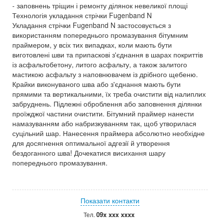
- заповнень тріщин і ремонту ділянок невеликої площі
Технологія укладання стрічки Fugenband N
Укладання стрічки Fugenband N застосовується з
використанням попереднього промазування бітумним
праймером, у всіх тих випадках, коли мають бути
виготовлені шви та припаскові з'єднання в шарах покриттів
із асфальтобетону, литого асфальту, а також залитого
мастикою асфальту з наповнювачем із дрібного щебеню.
Крайки виконуваного шва або з'єднання мають бути
прямими та вертикальними, їх треба очистити від налиплих
забруднень. Підлежні оброблення або заповнення ділянки
проїжджої частини очистити. Бітумний праймер нанести
намазуванням або набризкуванням так, щоб утворилася
суцільний шар. Нанесення праймера абсолютно необхідне
для досягнення оптимальної адгезії й утворення
бездоганного шва! Дочекатися висихання шару
попереднього промазування.
Показати контакти
09x xxx xxxx
Тел.