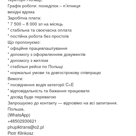
Графік роботи: понеділок – п’ятниця
вихідні вдома
Заробітна плата:
* 7 500 – 8 000 зл на місяць
* стабільна та своєчасна оплата
* постійна робота без простоїв
Що пропонуємо:
* офіційне працевлаштування
* допомогу з оформленням документів
* допомогу з житлом
* стабільні рейси по Польщі
* нормальні умови та довгострокову співпрацю
Вимоги:
* посвідчення водія категорії C+E
* відповідальність та бажання працювати
* досвід буде перевагою
Запрошуємо до контакту — відповімо на всі запитання.
Польша,
(WhatsApp)
+48502930621
phupiktrans@o2.pl
Piotr Klinkosz