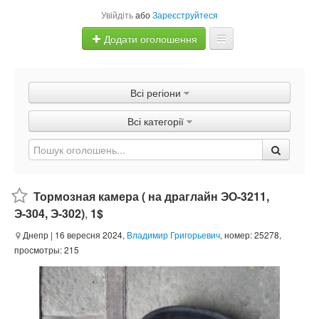
Увійдіть
або
Зареєструйтеся
Додати оголошення
Главная
Всі регіони
Оголошення
Всі категорії
Швидка продаж
Тормозная камера ( на драглайн ЭО-3211,
Э-304, Э-302)
,
1$
Днепр
| 16 вересня 2024,
Владимир Григорьевич
, номер: 25278,
просмотры: 215