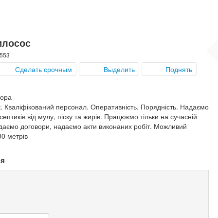
илосос
7553
Сделать срочным
Выделить
Поднять
тора
ок. Кваліфікований персонал. Оперативність. Порядність. Надаємо
ептиків від мулу, піску та жирів. Працюємо тільки на сучасній
ладаємо договори, надаємо акти виконаних робіт. Можливий
00 метрів
ня