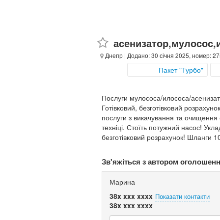
асенизатор,мулосос,
Днепр
| Додано: 30 січня 2025, номер: 2
Пакет "Турбо"
Послуги мулососа/илососа/асениза
Готівковий, безготівковий розрахун
послуги з викачування та очищення с
техніці. Стоїть потужний насос! Ук
безготівковий розрахунок! Шланги 1
Зв'яжіться з автором оголошен
Марина
38x xxx xxxx
Показати контакти
38x xxx xxxx