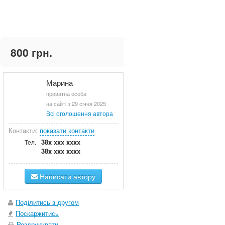
800 грн.
Марина
приватна особа
на сайті з 29 січня 2025
Всі оголошення автора
Контакти:
показати контакти
38x xxx xxxx
Тел.
38x xxx xxxx
Написати автору
Поділитись з другом
Поскаржитись
Роздрукувати