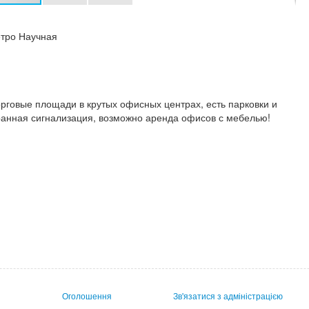
етро Научная
рговые площади в крутых офисных центрах, есть парковки и
ранная сигнализация, возможно аренда офисов с мебелью!
Оголошення
Зв'язатися з адміністрацією