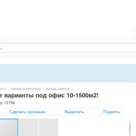
ость
/
Аренда помещений
/
Аренда офисов
е варианты под офис 10-1500м2!
ер: 12736
Сделать срочным
Выделить
Поднять