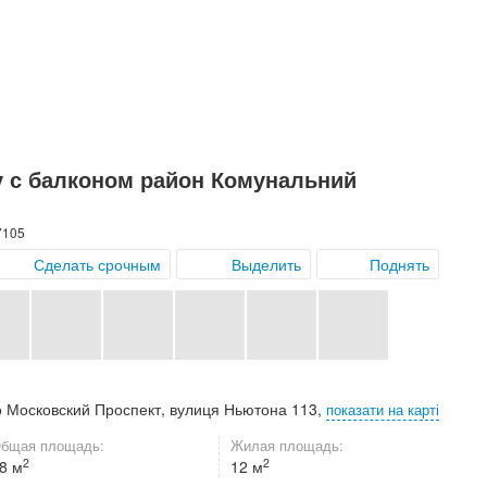
у с балконом район Комунальний
7105
Сделать срочным
Выделить
Поднять
о Московский Проспект, вулиця Ньютона 113,
показати на карті
бщая площадь:
Жилая площадь:
2
2
8 м
12 м