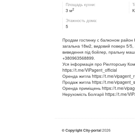
Площадь кухни:
Т
2
3 м
К
Этажность дома:
5
Продам гостинку с балконом район 
загальна 18м2, видовий поверх 5/5, 
виведення під бойлер, пральну машин
+380963568899.
Уся інформація про Ріелторську Ко
https://t.me/VIPagent_official
Оренда житла https://t.me/vipagent_r
Продаж житла https://t.me/vipagent_s
Оренда приміщень https://t.me/vipag
Нерухомість Болгарії https://t.me/VI
© Copyright City-portal
2026