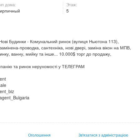
ип дома:
Этаж:
ирпичный
5
Нові Будинки - Комунальний ринок (вулиця Ньютона 113),
замінена-проводка, сантехніка, нові двері, заміна вікон на МПВ,
ку, ванну, мийку та інше... 10.000$ торг до продажу,
мпанію та ринок нерухомості у ТЕЛЕГРАМ
ent
ale
ent_biz
Pagent_Bulgaria
Оголошення
Зв'язатися з адміністрацією