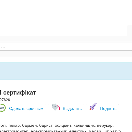
і сертифікат
 27626
Сделать срочным
Выделить
Поднять
еолі, пекар, бармен, барист, офіціант, кальянщик, перукар,
, електромонтер, електромонтажник, електрик, маляр, штукатур,