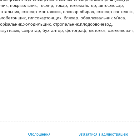
ник, покрівельник, тесляр, токар, телемайстер, автослюсар,
нтальник, слюсар-монтажник, слюсар-збирач, слюсар-сантехнік,
ьтобетонщик, гипсокартонщик, бляхар, обвалювальник м'яса,
зорізальник,холодильщик, стропальник,плодоовочевод,
 взуттєвик, секретар, бухгалтер, фотограф, дієтолог, озеленювач,
Оголошення
Зв'язатися з адміністрацією