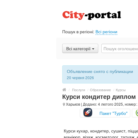
Пошук в регіоні:
Всі регіони
Всі категорії
Объявление снято с публикации
20 червня 2026
/
Послуги
/
Образование
/
Курсы
Курси кондитер диплом 
Харьков
| Додано: 4 лютого 2025, номер:
Пакет "Турбо"
Курси кухар, кондитер, сушист, піцц
манікюр, візаж, косметолог, татуаж