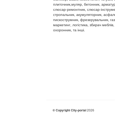
плиточник,муляр, бетонник, арматур
слюсар-ремонтник, слюсар-інструме
стропальник, акумуляторник, асфал
пискострумник, фрезерувальник, га
маркетинг, логістика, збирач меблів,
охоронник, та інші.
© Copyright City-portal
2026