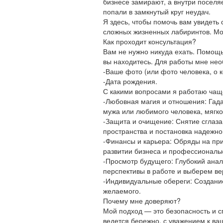
бизнесе замирают, а внутри поселяе
попали в замкнутый круг неудач.
Я здесь, чтобы помочь вам увидеть
сложных жизненных лабиринтов. Моя
Как проходит консультация?
Вам не нужно никуда ехать. Помощь 
вы находитесь. Для работы мне нео
-Ваше фото (или фото человека, о к
-Дата рождения.
С какими вопросами я работаю чаще
-Любовная магия и отношения: Гад
мужа или любимого человека, мягко
-Защита и очищение: Снятие сглаза
пространства и постановка надежно
-Финансы и карьера: Обряды на пр
развитии бизнеса и профессиональ
-Просмотр будущего: Глубокий анал
перспективы в работе и выберем ве
-Индивидуальные обереги: Создани
желаемого.
Почему мне доверяют?
Мой подход — это безопасность и с
ведется бережно, с уважением к в