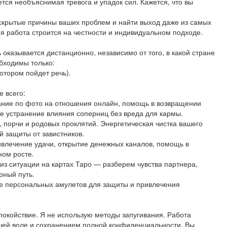
тся необъяснимая тревога и упадок сил. Кажется, что вы
 скрытые причины ваших проблем и найти выход даже из самых
 работа строится на честности и индивидуальном подходе.
оказывается дистанционно, независимо от того, в какой стране
бходимы только:
отором пойдет речь).
 всего:
ание по фото на отношения онлайн, помощь в возвращении
е устранение влияния соперниц без вреда для кармы.
, порчи и родовых проклятий. Энергетическая чистка вашего
й защиты от завистников.
ивлечение удачи, открытие денежных каналов, помощь в
ном росте.
из ситуации на картах Таро — разберем чувства партнера,
рный путь.
е персональных амулетов для защиты и привлечения
покойствие. Я не использую методы запугивания. Работа
ашей воле и сохранением полной конфиденциальности. Вы