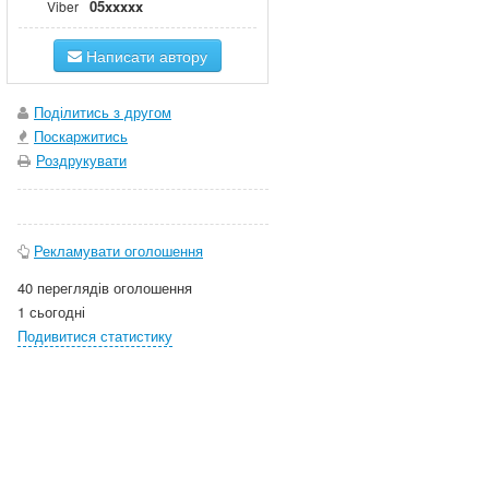
05xxxxx
Viber
Написати автору
Поділитись з другом
Поскаржитись
Роздрукувати
Рекламувати оголошення
40 переглядів оголошення
1 сьогодні
Подивитися статистику