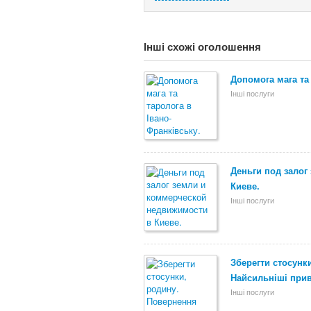
Інші схожі оголошення
Допомога мага та
Інші послуги
Деньги под залог
Киеве.
Інші послуги
Зберегти стосунк
Найсильніші при
Інші послуги