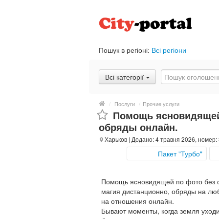
Пошук в регіоні:
Всі регіони
Всі категорії
/
Послуги
/
Прочие услуги
Помощь ясновидящей 
обряды онлайн.
Харьков
| Додано: 4 травня 2026, номер:
Пакет "Турбо"
Помощь ясновидящей по фото без о
магия дистанционно, обряды на люб
на отношения онлайн.
Бывают моменты, когда земля уходи