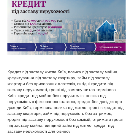
Кредит під заставу житла Київ, позика під заставу майна,
кредитування під заставу квартиру, займ під заставу
квартири без прихованих платежів, вигідні кредити під
заставу нерухомості, гроші під заставу житла терміново
Київ, кредит під майно без поручителів, позика під
нерухомість з фіксованою ставкою, кредит без довідки про
доходи Київ, термінова позика під житло, гроші в кредит під
заставу квартири, займ під нерухомість без затримок,
кредит під заставу нерухомості без комісій, отримати гроші
під заставу майна, вигідний займ під житло, кредит під
заставу нерухомості для бізнесу.