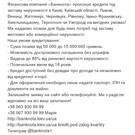
Фінансова компанія «Банкнота» пропонує кредити під
заставу нерухомості в Києві, Київській області, Львові,
Вінниці, Житомирі, Чернівцях, Рівному, Івано-Франківську,
Хмельницькому, Тернополі чи Ужгороді на вигідних умовах!
Ми надаємо позики для будь-яких потреб під заставу
житлової або комерційної нерухомості.
Наші умови кредитування:
- Сума позики від 50 000 до 15 000 000 гривень.
- Можливість дострокового погашення без штрафів.
- Видача до 85% від ринкової вартості нерухомості.
- Позичальник віком від 18 років.
- Кредит доступний без довідки про доходи та незалежно
від кредитної історії.
- Для оформлення необхідно лише надати паспорт, ІПН та
документи на майно.
Залишайте заявку на сайті або телефонуйте. Ми з радістю
відповімо на всі ваші запитання!
+38 063 930 99 99
+38 067 930 99 99 Марія
http://banknota.kiev.ua/ua
http://banknota.kiev.ua/ua-kredit-pod-zalog-kvartiry
Телеграм @banknota1