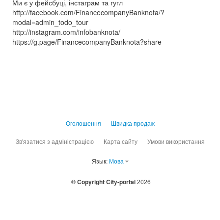
Ми є у фейсбуці, інстаграм та гугл
http://facebook.com/FinancecompanyBanknota/?
modal=admin_todo_tour
http://instagram.com/infobanknota/
https://g.page/FinancecompanyBanknota?share
Оголошення
Швидка продаж
Зв'язатися з адміністрацією
Карта сайту
Умови використання
Язык:
Мова
© Copyright City-portal
2026