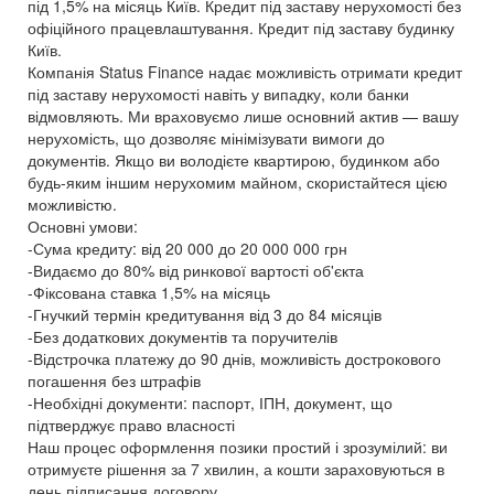
під 1,5% на місяць Київ. Кредит під заставу нерухомості без
офіційного працевлаштування. Кредит під заставу будинку
Київ.
Компанія Status Finance надає можливість отримати кредит
під заставу нерухомості навіть у випадку, коли банки
відмовляють. Ми враховуємо лише основний актив — вашу
нерухомість, що дозволяє мінімізувати вимоги до
документів. Якщо ви володієте квартирою, будинком або
будь-яким іншим нерухомим майном, скористайтеся цією
можливістю.
Основні умови:
-Сума кредиту: від 20 000 до 20 000 000 грн
-Видаємо до 80% від ринкової вартості об'єкта
-Фіксована ставка 1,5% на місяць
-Гнучкий термін кредитування від 3 до 84 місяців
-Без додаткових документів та поручителів
-Відстрочка платежу до 90 днів, можливість дострокового
погашення без штрафів
-Необхідні документи: паспорт, ІПН, документ, що
підтверджує право власності
Наш процес оформлення позики простий і зрозумілий: ви
отримуєте рішення за 7 хвилин, а кошти зараховуються в
день підписання договору.