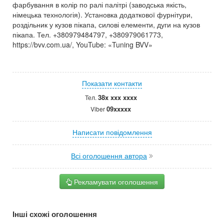
фарбування в колір по ралі палітрі (заводська якість,
німецька технологія). Установка додаткової фурнітури,
роздільник у кузов пікапа, силові елементи, дуги на кузов
пікапа. Тел. +380979484797, +380979061773,
https://bvv.com.ua/, YouTube: «Tuning BVV»
Показати контакти
38x xxx xxxx
Тел.
09xxxxx
Viber
Написати повідомлення
Всі оголошення автора
Рекламувати оголошення
Інші схожі оголошення