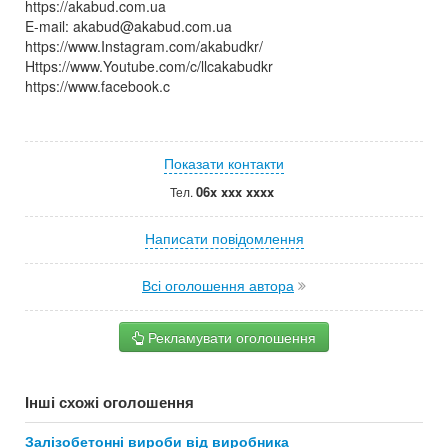
https://akabud.com.ua
E-mail: akabud@akabud.com.ua
https://www.Instagram.com/akabudkr/
Https://www.Youtube.com/c/llcakabudkr ⠀
https://www.facebook.c
Показати контакти
06x xxx xxxx
Тел.
Написати повідомлення
Всі оголошення автора
Рекламувати оголошення
Інші схожі оголошення
Залізобетонні вироби від виробника