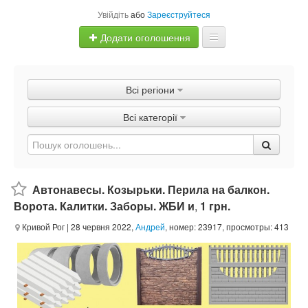
Увійдіть
або
Зареєструйтеся
Додати оголошення
Главная
Всі регіони
Оголошення
Всі категорії
Швидка продаж
Автонавесы. Козырьки. Перила на балкон.
Ворота. Калитки. Заборы. ЖБИ и
,
1 грн.
Кривой Рог
| 28 червня 2022,
Андрей
, номер: 23917, просмотры: 413