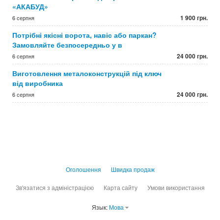
«АКАБУД»
1 900 грн.
6 серпня
Потрібні якісні ворота, навіс або паркан?
Замовляйте безпосередньо у в
24 000 грн.
6 серпня
Виготовлення металоконструкцій під ключ
від виробника
24 000 грн.
6 серпня
Оголошення
Швидка продаж
Зв'язатися з адміністрацією
Карта сайту
Умови використання
Язык:
Мова