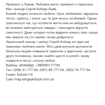
Приворот у Львові. Любовна магія, приворот з гарантією.
Маг і знахар Сергій Кобзар.Львів.
Кожній людині хочеться любити і бути любимими, відчувати
тепло, турботу, і знати, що ти для когось особливий. Однак
трапляється так, що особисте життя ніяк не вибудовується,
всі романи закінчуються швидко, і приходить відчуття
самотності. Дуже складно потім відкрити комусь своє серце,
яке закрите на сто замків і знову довіритися.
Український знахар і чаклун Сергій Кобзар не один рік
практикує любовну магію. Його дієві ритуали допомогли
багатьом людям повернути гармонію у відносини, зустріти
другу половинку, заново знайти щастя в шлюбі і знову
повірити в чисту і сильну любов.
Вайбер, whatsApp: +380993177794
Тел: (099) 31-777-94, (067) 89-777-94, (063) 76-777-94
Скайп: kobzar116
Сайт mag-sergeykobzar.com.ua