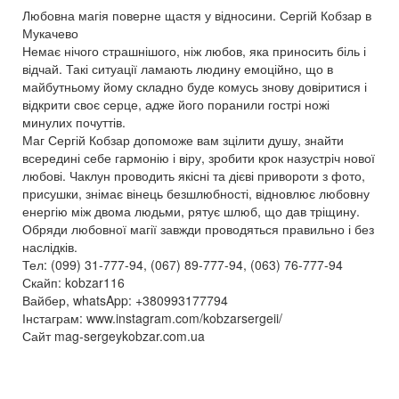
Любовна магія поверне щастя у відносини. Сергій Кобзар в
Мукачево
Немає нічого страшнішого, ніж любов, яка приносить біль і
відчай. Такі ситуації ламають людину емоційно, що в
майбутньому йому складно буде комусь знову довіритися і
відкрити своє серце, адже його поранили гострі ножі
минулих почуттів.
Маг Сергій Кобзар допоможе вам зцілити душу, знайти
всередині себе гармонію і віру, зробити крок назустріч нової
любові. Чаклун проводить якісні та дієві привороти з фото,
присушки, знімає вінець безшлюбності, відновлює любовну
енергію між двома людьми, рятує шлюб, що дав тріщину.
Обряди любовної магії завжди проводяться правильно і без
наслідків.
Тел: (099) 31-777-94, (067) 89-777-94, (063) 76-777-94
Скайп: kobzar116
Вайбер, whatsApp: +380993177794
Інстаграм: www.instagram.com/kobzarsergeii/
Сайт mag-sergeykobzar.com.ua