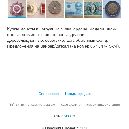
Куплю монеты и нагрудные знаки, ордена, медали, значки,
старые документы: иностранные, русские
дореволюционные, советские. Есть обменный фонд.
Предложения на Вайбер/Ватсап (на номер 067 347-19-74).
Оголошення
Швидка продаж
Зв'язатися з адміністрацією
Карта сайту
Умови використання
Язык:
Мова
© Copyright City-portal
2026