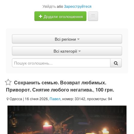
Увійдіть
або
Зареєструйтеся
Додати оголошення
Главная
Всі регіони
Оголошення
Всі категорії
Швидка продаж
Сохранить семью. Возврат любимых.
Приворот. Снятие любого негатива.
,
100 грн.
Одесса
| 16 січня 2026,
Павел
, номер: 33142, просмотры: 94