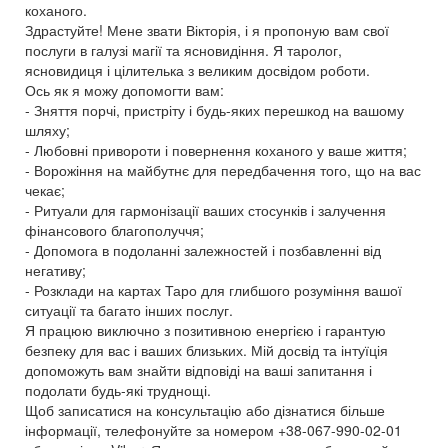
коханого.
Здрастуйте! Мене звати Вікторія, і я пропоную вам свої
послуги в галузі магії та ясновидіння. Я таролог,
ясновидиця і цілителька з великим досвідом роботи.
Ось як я можу допомогти вам:
- Зняття порчі, пристріту і будь-яких перешкод на вашому
шляху;
- Любовні привороти і повернення коханого у ваше життя;
- Ворожіння на майбутнє для передбачення того, що на вас
чекає;
- Ритуали для гармонізації ваших стосунків і залучення
фінансового благополуччя;
- Допомога в подоланні залежностей і позбавленні від
негативу;
- Розклади на картах Таро для глибшого розуміння вашої
ситуації та багато інших послуг.
Я працюю виключно з позитивною енергією і гарантую
безпеку для вас і ваших близьких. Мій досвід та інтуїція
допоможуть вам знайти відповіді на ваші запитання і
подолати будь-які труднощі.
Щоб записатися на консультацію або дізнатися більше
інформації, телефонуйте за номером +38-067-990-02-01