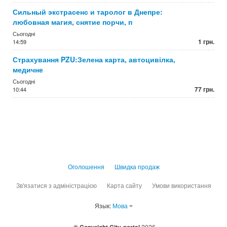
Сильный экстрасенс и таролог в Днепре:
любовная магия, снятие порчи, п
Сьогодні
1 грн.
14:59
Страхування PZU:Зелена карта, автоцивілка,
медичне
Сьогодні
77 грн.
10:44
Оголошення
Швидка продаж
Зв'язатися з адміністрацією
Карта сайту
Умови використання
Язык:
Мова
2026