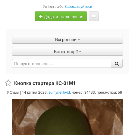
Увійдіть
або
Зареєструйтеся
Додати оголошення
Главная
Всі регіони
Оголошення
Всі категорії
Швидка продаж
Кнопка стартера КС-31М1
Сумы
| 14 квітня 2026,
sumynelikvid
, номер: 34433, просмотры: 56