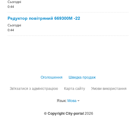
Сьогодні
0:44
Редуктор повітряний 669300М -22
Сьогодні
0:44
Оголошення
Швидка продаж
Зв'язатися з адміністрацією
Карта сайту
Умови використання
Язык:
Мова
© Copyright City-portal
2026