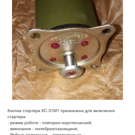
Кнопка стартера КС-31М1 призначена для включення
стартера.
- режим роботи - повторно-короткочасний;
- виконання - пилебризгозахищене;
- Робоче положення – горизонтальне.