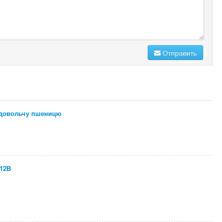
Отправить
одовольчу пшеницю
 12В