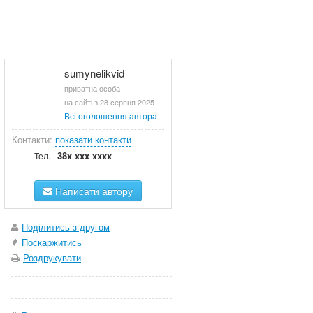
sumynelikvid
приватна особа
на сайті з 28 серпня 2025
Всі оголошення автора
Контакти:
показати контакти
38x xxx xxxx
Тел.
Написати автору
Поділитись з другом
Поскаржитись
Роздрукувати