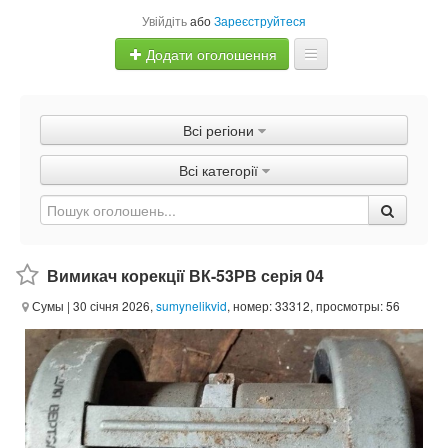
Увійдіть
або
Зареєструйтеся
Додати оголошення
Главная
Всі регіони
Оголошення
Всі категорії
Швидка продаж
Вимикач корекції ВК-53РВ серія 04
Сумы
| 30 січня 2026,
sumynelikvid
, номер: 33312, просмотры: 56