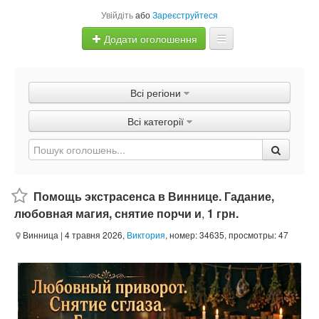
Увійдіть
або
Зареєструйтеся
Додати оголошення
Главная
Всі регіони
Оголошення
Всі категорії
Швидка продаж
Помощь экстрасенса в Виннице. Гадание,
любовная магия, снятие порчи и
,
1 грн.
Винница
| 4 травня 2026,
Виктория
, номер: 34635, просмотры: 47