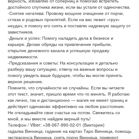
верность, избавляю от соперниц и помогаю встретить
достойного спутника жизни, если вы устали от одиночества.
-Снятие негатива: Провожу мощное очищение от порчи,
сглаза и родовых проклятий. Если на вас лежит «груз»
неудач, я помогу его снять и поставлю надежную защиту от
завистников.
-Деньги и успех: Помогу наладить дела в бизнесе и
карьере. Делаю обряды на привлечение прибыли,
открытие денежного канала и успешную продажу
недвижимости.
-Предсказания и советы: На консультации я детально
разберу вашу ситуацию, отвечу на важные вопросы и
помогу увидеть ваше будущее, чтобы вы могли принять
верное решение.
Помните, что случайности не случайны. Если вы читаете
этот текст, значит, пришло время что-то менять. Я работаю
как лично, так и дистанционно — магия не имеет границ и
действует одинаково эффективно на любом расстоянии.
Не откладывайте свое счастье на потом. Свяжитесь со
мной, и мы вместе найдем верный путь!
Телефон / Viber: +38-067-990-02-01 (Виктория)
гадалка Винница, гадание на картах Таро Винница, помощь
экстрасенса Винница, снять порчу Винница, приворот