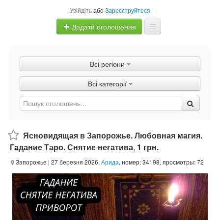
Увійдіть
або
Зареєструйтеся
Додати оголошення
Главная
Всі регіони
Оголошення
Всі категорії
Швидка продаж
Ясновидящая в Запорожье. Любовная магия.
Гадание Таро. Снятие негатива
,
1 грн.
Запорожье
| 27 березня 2026,
Арида
, номер: 34198, просмотры: 72