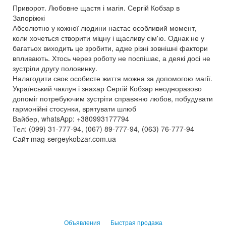
Приворот. Любовне щастя і магія. Сергій Кобзар в
Запоріжжі
Абсолютно у кожної людини настає особливий момент,
коли хочеться створити міцну і щасливу сім'ю. Однак не у
багатьох виходить це зробити, адже різні зовнішні фактори
впливають. Хтось через роботу не поспішає, а деякі досі не
зустріли другу половинку.
Налагодити своє особисте життя можна за допомогою магії.
Український чаклун і знахар Сергій Кобзар неодноразово
допоміг потребуючим зустріти справжню любов, побудувати
гармонійні стосунки, врятувати шлюб
Вайбер, whatsApp: +380993177794
Тел: (099) 31-777-94, (067) 89-777-94, (063) 76-777-94
Сайт mag-sergeykobzar.com.ua
Объявления
Быстрая продажа