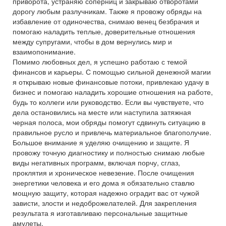
приворота, устраняю соперниц и закрываю отворотами
дорогу любым разлучникам. Также я провожу обряды на
избавление от одиночества, снимаю венец безбрачия и
помогаю наладить теплые, доверительные отношения
между супругами, чтобы в дом вернулись мир и
взаимопонимание.
Помимо любовных дел, я успешно работаю с темой
финансов и карьеры. С помощью сильной денежной магии
я открываю новые финансовые потоки, привлекаю удачу в
бизнес и помогаю наладить хорошие отношения на работе,
будь то коллеги или руководство. Если вы чувствуете, что
дела остановились на месте или наступила затяжная
черная полоса, мои обряды помогут сдвинуть ситуацию в
правильное русло и привлечь материальное благополучие.
Большое внимание я уделяю очищению и защите. Я
провожу точную диагностику и полностью снимаю любые
виды негативных программ, включая порчу, сглаз,
проклятия и хроническое невезение. После очищения
энергетики человека и его дома я обязательно ставлю
мощную защиту, которая надежно оградит вас от чужой
зависти, злости и недоброжелателей. Для закрепления
результата я изготавливаю персональные защитные
амулеты.