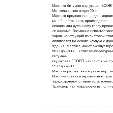
Мастика битумно-каучуковая ECOBI
Металлическое ведро 20 кг
Мастика предназначена для гидрои
ых, общественных, производственны
ованию или рулонному ковру пришед
ли кирпича. Возможно использован
уаров, конструкций из листовой ста
авливается на основе каучука с до
ждения. Мастика может эксплуатиро
50 С до +80 С. В этих температур
битумно-
каучуковая ECOBIT наносится на п
25 С до +40 С.
Мастика разбавляется 
Мастику хранят в герметичной тар
предохраняют от прямых источнико
Транспортная маркировка выполн