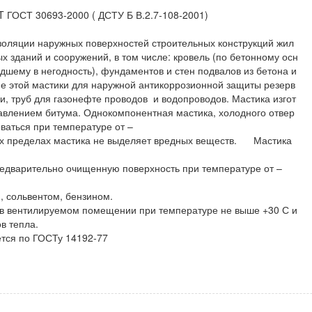
T ГОСТ 30693-2000 ( ДСТУ Б В.2.7-108-2001)
золяции наружных поверхностей строительных конструкций жил
х зданий и сооружений, в том числе: кровель (по бетонному осн
шему в негодность), фундаментов и стен подвалов из бетона и
ие этой мастики для наружной антикоррозионной защиты резерв
ли, труб для газонефте проводов и водопроводов. Мастика изгот
бавлением битума. Однокомпонентная мастика, холодного отвер
ваться при температуре от –
ных пределах мастика не выделяет вредных веществ. Мастика
редварительно очищенную поверхность при температуре от –
уайт-спиртом, сольвентом, бензином.
е в вентилируемом помещении при температуре не выше +30 С и
в тепла.
яется по ГОСТу 14192-77