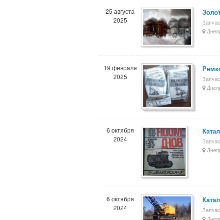
25 августа
Золо
2025
Запчас
Днеп
19 февраля
Ремко
2025
Запчас
Днеп
6 октября
Катал
2024
Запчас
Днеп
6 октября
Катал
2024
Запчас
Днеп