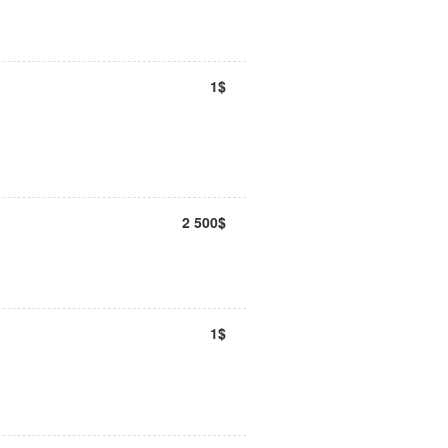
1$
2 500$
1$