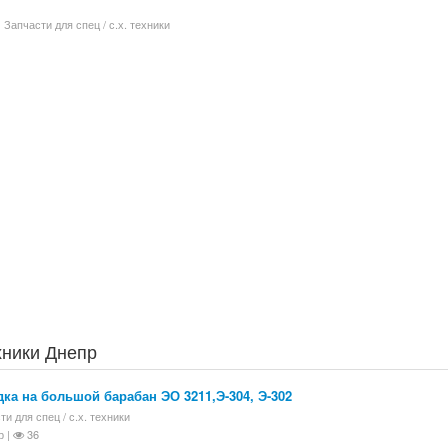
Запчасти для спец / с.х. техники
ехники Днепр
ка на большой барабан ЭО 3211,Э-304, Э-302
ти для спец / с.х. техники
р |
36