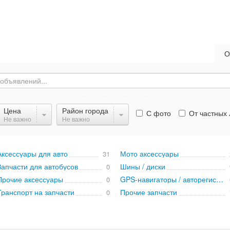
О
Цена
Район города
С фото
От частных 
Не важно
Не важно
Аксессуары для авто
Мото аксессуары
31
Запчасти для автобусов
Шины / диски
0
Прочие аксессуары
GPS-навигаторы / авторегистраторы
0
Транспорт на запчасти
Прочие запчасти
0