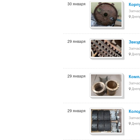
30 января
Корпу
Запчас
Днеп
29 января
Звезд
Запчас
Днеп
29 января
Компл
Запчас
Днеп
29 января
Колод
Запчас
Днеп