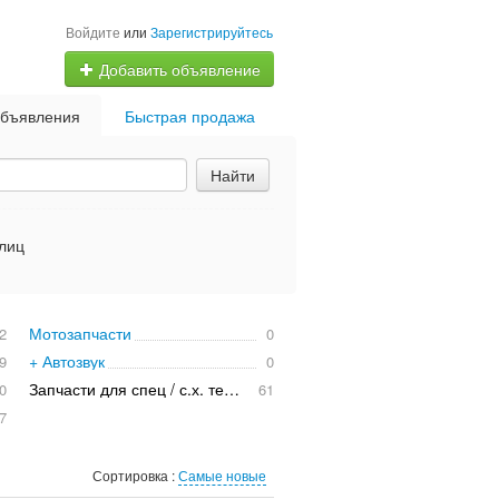
Войдите
или
Зарегистрируйтесь
Добавить объявление
бъявления
Быстрая продажа
Найти
лиц
Мотозапчасти
2
0
+ Автозвук
9
0
Запчасти для спец / с.х. техники
0
61
7
Сортировка :
Самые новые