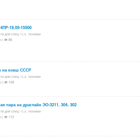
4ПР-19,05-15500
ти для спец / с.х. техники
р |
86
я на ковш СССР
ти для спец / с.х. техники
р |
108
ая пара на драглайн ЭО-3211, 304, 302
ти для спец / с.х. техники
р |
112