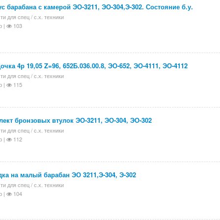
с барабана с камерой ЭО-3211, ЭО-304,Э-302. Состояние б.у.
ти для спец / с.х. техники
р |
103
очка 4р 19,05 Z=96, 652Б.036.00.8, ЭО-652, ЭО-4111, ЭО-4112
ти для спец / с.х. техники
р |
115
ект бронзовых втулок ЭО-3211, ЭО-304, ЭО-302
ти для спец / с.х. техники
р |
112
ка на малый барабан ЭО 3211,Э-304, Э-302
ти для спец / с.х. техники
р |
104