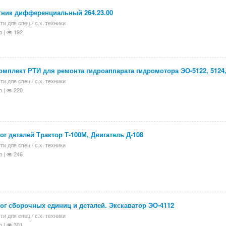
тник дифференциальный 264.23.00
ти для спец / с.х. техники
р |
192
мплект РТИ для ремонта гидроаппарата гидромотора ЭО-5122, 5124,
ти для спец / с.х. техники
р |
220
ог деталей Трактор Т-100М, Двигатель Д-108
ти для спец / с.х. техники
р |
246
ог сборочных единиц и деталей. Экскаватор ЭО-4112
ти для спец / с.х. техники
р |
301