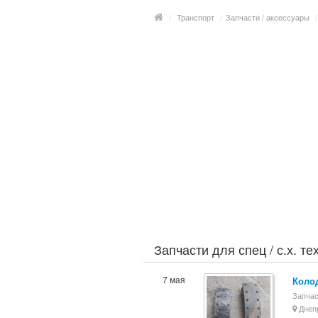
/
Транспорт
/
Запчасти / аксессуары
/
Запчасти для спец / с.х. т
7 мая
Колод
Запчас
Днеп