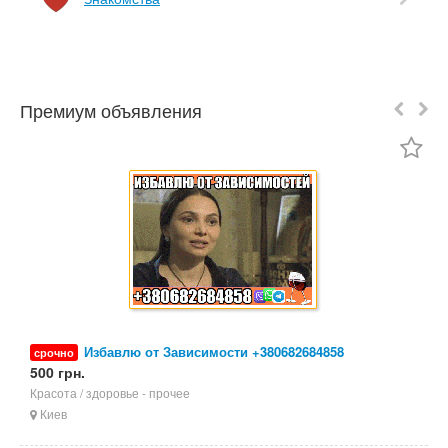
Премиум объявления
Избавлю от Зависимости +380682684858
срочно
500 грн.
5
Красота / здоровье - прочее
П
Киев