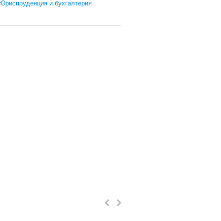
Юриспруденция и бухгалтерия
Животные
Собаки
Кошки
Аквариумные рыбки
Птицы
Грызуны
Дом и сад
Мебель
Предметы интерьера
Строительство / ремонт
Инструменты
Комнатные растения
Знакомства