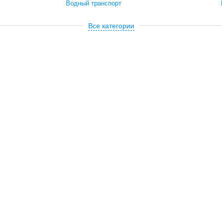
Водный транспорт
Все категории
Электроника
Телефоны
Компьютеры
Фото / видео
Тв / видеотехника
Аудиотехника
Мода и стиль
рка
Одежда/обувь
та
Для свадьбы
Наручные часы
Аксессуары
Подарки
Хобби, отдых и спорт