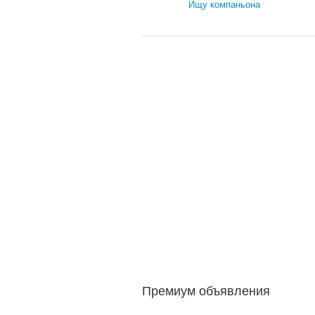
Ищу компаньона
Детский мир
Детская одежда
Детская обувь
Детские коляски
Детские автокресла
Детская мебель
Услуги
Строительство / ремонт / убо
Перевозки / аренда транспор
Няни / сиделки
Красота / здоровье
Образование
Премиум объявления
Бизнес