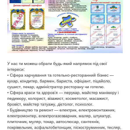
У нас ти можеш обрати будь-який напрямок під свої
інтереси:
• Сфера харчування та готельно-ресторанний бізнес —
кухар, кондитер, бармен, бариста, офіціант, піцайоло,
сушист, пекар, адміністратор ресторану чи готелю.
• Сфера краси та здоров’я — перукар, майстер манікюру і
педикюру, колорист, візажист, косметолог, масажист,
бровіст, майстер татуажу, дієтолог, психолог.
• Будівництво та ремонт — електрик, електромонтажник,
електромонтер, електрогазозварник, маляр, штукатур,
плиточник, муляр, токар, автослюсар, сантехнік,
покрівельник, асфальтобетонщик, піскоструминник, тесляр,