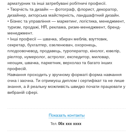
арматурник та інші затребувані робітничі професії.
• Творчість та дизайн — фотограф, флорист, декоратор,
дизайнер, акторська майстерність, ландшафтний дизайн.
• Бізнес та управління — маркетинг, логістика, менеджмент,
туризм, продажі, HR, реклама, ризик-менеджмент, бренд-
менеджмент.
• Інші професії — швачка, збирач меблів, взуттєвик,
секретар, бухгалтер, озеленювач, охоронець,
плодоовочевод, продавець, туроператор, кінолог, ювелір,
ріелтор, нумеролог, астролог, експедитор, миловар,
неощик, швачка, паркетник, верхолаз та багато інших
професій.
Навчання проходить у зручному форматі форма навчання
очна і заочна. Ти отримуєш диплом і сертифікат та не лише
знання, а й реальну можливість швидко почати працювати у
вибраній сфері.
Показать контакты
06x xxx xxxx
Тел.