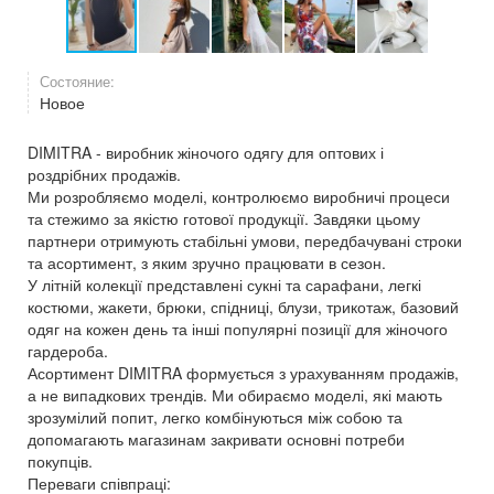
Состояние:
Новое
DIMITRA - виробник жіночого одягу для оптових і
роздрібних продажів.
Ми розробляємо моделі, контролюємо виробничі процеси
та стежимо за якістю готової продукції. Завдяки цьому
партнери отримують стабільні умови, передбачувані строки
та асортимент, з яким зручно працювати в сезон.
У літній колекції представлені сукні та сарафани, легкі
костюми, жакети, брюки, спідниці, блузи, трикотаж, базовий
одяг на кожен день та інші популярні позиції для жіночого
гардероба.
Асортимент DIMITRA формується з урахуванням продажів,
а не випадкових трендів. Ми обираємо моделі, які мають
зрозумілий попит, легко комбінуються між собою та
допомагають магазинам закривати основні потреби
покупців.
Переваги співпраці: