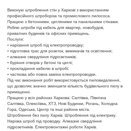
Виконую штроблення стін у Харкові з використанням
професійного штроборіза та промислового пилососа.
Працюю з бетонними, цегляними та панельними стінами.
Роблю штроби під кабель для квартир, новобудов,
приватних будинків та офісних приміщень.
Послуги:
• нарізання штроб під електропроводку;
• підготовка трас для розеток, вимикачів та освітлення;
• алмазне свердління підрозетників;
• буріння отворів у бетоні та цеглі;
• прокладання кабелю в штробі;
• часткова або повна заміна електропроводки.
Під час виконання робіт використовується пиловидалення,
що дозволяє значно зменшити кількість будівельного пилу в
приміщенні.
Працюю у всіх районах Харкова: Салтівка, Північна
Салтівка, Олексіївка, ХТЗ, Нові Будинки, Рогань, Холодна
Гора, Одеська, Центр та інші райони міста.
Штроблення без пилу Харків. Штроблення під електрику.
Нарізка штроб під проводку. Алмазне свердління
підрозетників. Електромонтажні роботи Харків.