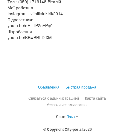
Тел.: (050) 1719148 Віталій
Мої роботи в
Instagram - vitaliielektrik2014
Підрозетники
youtu.be/oH_1P2cEPq0
Штроблення
youtu.be/KBwBRIfDlXM
Объявления
Быстрая продажа
Связаться с администрацией
Карта сайта
Условия использования
Язык:
Язык
© Copyright City-portal
2026