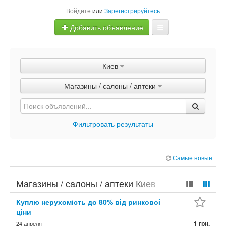
Войдите
или
Зарегистрируйтесь
Добавить объявление
Главная
Киев
Объявления
Магазины / салоны / аптеки
Быстрая продажа
Фильтровать результаты
Самые новые
Магазины / салоны / аптеки Киев
Куплю нерухомість до 80% вiд ринковоi
цiни
1 грн.
24 апреля