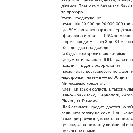
ділянки. Працюємо без участі банкі
та прозоро.
Умови кредитування:
-сума: від 20 000 до 20 000 000 гри
-до 80% ринкової вартості нерухомо
-фіксована ставка — 1,5% на місяць
-термін кредиту — від 3 до 84 місяці
-без довідки про доходи
-з будь-якою кредитною історією
-документи: паспорт, ІПН, право вла
-кошти — в день оформлення
-можливість дострокового погашенн
-відстрочка платежів — до 90 днів
Ми надаємо кредити у:
Києві, Київській області, а також у Ль
Івано-Франківську, Тернополі, Ужго
Вінниці та Рівному.
Щоб отримати кредит, достатньо зв
залишити заявку на сайті. Наші конс
вами, розрахують умови та допомож
це швидка допомога у вирішенні фін
прихованих вимог.