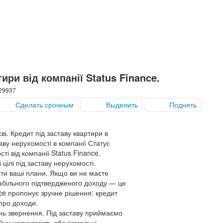
ири від компанії Status Finance.
 29937
Сделать срочным
Выделить
Поднять
ві. Кредит під заставу квартири в
таву нерухомості в компанії Статус
ті від компанії Status Finance.
цілі під заставу нерухомості.
ти ваші плани. Якщо ви не маєте
абільного підтвердженого доходу — це
ce пропонує зручне рішення: кредит
 про доходи.
нь звернення. Під заставу приймаємо
ійну нерухомість або земельні