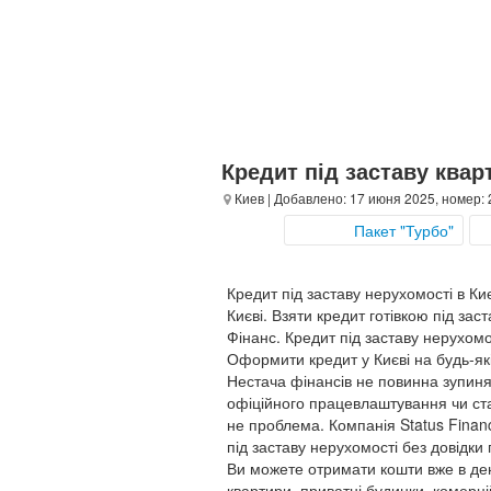
Кредит під заставу кварт
Киев
| Добавлено: 17 июня 2025, номер:
Пакет "Турбо"
Кредит під заставу нерухомості в Киє
Києві. Взяти кредит готівкою під зас
Фінанс. Кредит під заставу нерухомос
Оформити кредит у Києві на будь-які 
Нестача фінансів не повинна зупиня
офіційного працевлаштування чи ст
не проблема. Компанія Status Finan
під заставу нерухомості без довідки
Ви можете отримати кошти вже в де
квартири, приватні будинки, комерц