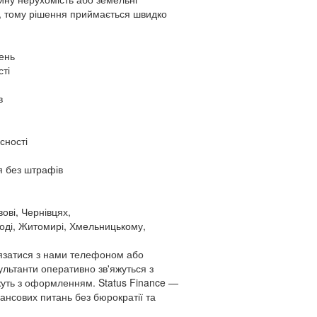
в, тому рішення приймається швидко
вень
сті
в
сності
я без штрафів
вові, Чернівцях,
роді, Житомирі, Хмельницькому,
'язатися з нами телефоном або
ультанти оперативно зв'яжуться з
уть з оформленням. Status Finance —
ансових питань без бюрократії та