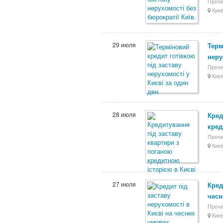
Прочи
Киев
29 июля
Терм
неру
Прочи
Киев
28 июля
Кред
кред
Прочи
Киев
27 июля
Кред
чесн
Прочи
Киев