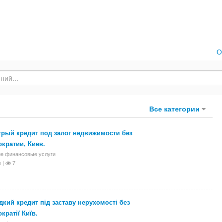
О
Все категории
рый кредит под залог недвижимости без
кратии, Киев.
е финансовые услуги
 |
7
кий кредит під заставу нерухомості без
кратії Київ.