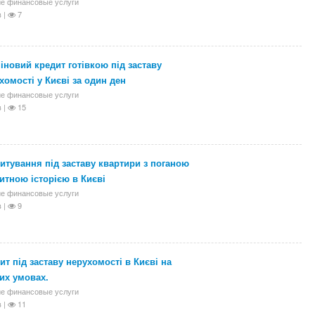
е финансовые услуги
 |
7
іновий кредит готівкою під заставу
хомості у Києві за один ден
е финансовые услуги
 |
15
итування під заставу квартири з поганою
итною історією в Києві
е финансовые услуги
 |
9
ит під заставу нерухомості в Києві на
их умовах.
е финансовые услуги
 |
11