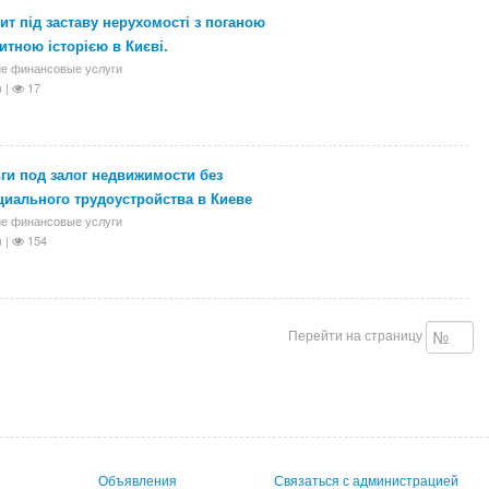
ит під заставу нерухомості з поганою
итною історією в Києві.
е финансовые услуги
 |
17
ги под залог недвижимости без
иального трудоустройства в Киеве
е финансовые услуги
 |
154
Перейти на страницу
Объявления
Связаться с администрацией