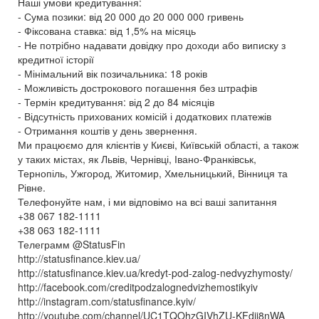
Наші умови кредитування:
- Сума позики: від 20 000 до 20 000 000 гривень
- Фіксована ставка: від 1,5% на місяць
- Не потрібно надавати довідку про доходи або виписку з
кредитної історії
- Мінімальний вік позичальника: 18 років
- Можливість дострокового погашення без штрафів
- Термін кредитування: від 2 до 84 місяців
- Відсутність прихованих комісій і додаткових платежів
- Отримання коштів у день звернення.
Ми працюємо для клієнтів у Києві, Київській області, а також
у таких містах, як Львів, Чернівці, Івано-Франківськ,
Тернопіль, Ужгород, Житомир, Хмельницький, Вінниця та
Рівне.
Телефонуйте нам, і ми відповімо на всі ваші запитання
+38 067 182-1111
+38 063 182-1111
Телеграмм @StatusFin
http://statusfinance.kiev.ua/
http://statusfinance.kiev.ua/kredyt-pod-zalog-nedvyzhymosty/
http://facebook.com/creditpodzalognedvizhemostikyiv
http://instagram.com/statusfinance.kyiv/
http://youtube.com/channel/UC1TQOhzGIVhZU-KFdjj8nWA