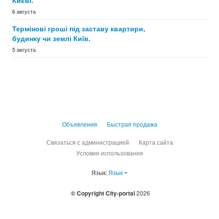
Києві.
6 августа
Термінові гроші під заставу квартири,
будинку чи землі Київ.
5 августа
Объявления
Быстрая продажа
Связаться с администрацией
Карта сайта
Условия использования
Язык:
Язык
© Copyright City-portal
2026