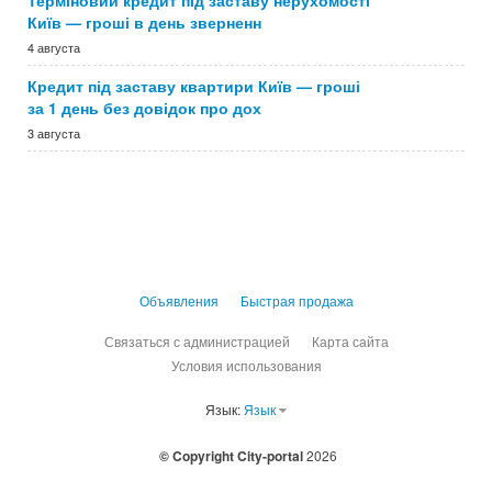
Терміновий кредит під заставу нерухомості
Київ — гроші в день зверненн
4 августа
Кредит під заставу квартири Київ — гроші
за 1 день без довідок про дох
3 августа
Объявления
Быстрая продажа
Связаться с администрацией
Карта сайта
Условия использования
Язык:
Язык
© Copyright City-portal
2026