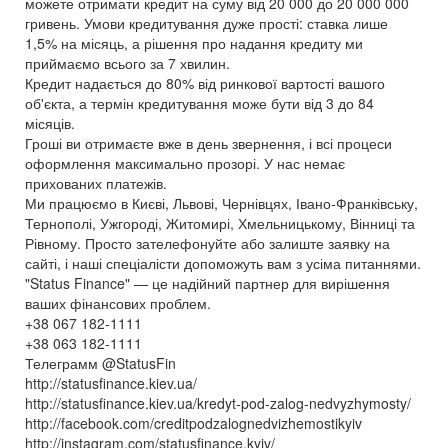
можете отримати кредит на суму від 20 000 до 20 000 000
гривень. Умови кредитування дуже прості: ставка лише
1,5% на місяць, а рішення про надання кредиту ми
приймаємо всього за 7 хвилин.
Кредит надається до 80% від ринкової вартості вашого
об'єкта, а термін кредитування може бути від 3 до 84
місяців.
Гроші ви отримаєте вже в день звернення, і всі процеси
оформлення максимально прозорі. У нас немає
прихованих платежів.
Ми працюємо в Києві, Львові, Чернівцях, Івано-Франківську,
Тернополі, Ужгороді, Житомирі, Хмельницькому, Вінниці та
Рівному. Просто зателефонуйте або залиште заявку на
сайті, і наші спеціалісти допоможуть вам з усіма питаннями.
"Status Finance" — це надійний партнер для вирішення
ваших фінансових проблем.
+38 067 182-1111
+38 063 182-1111
Телеграмм @StatusFin
http://statusfinance.kiev.ua/
http://statusfinance.kiev.ua/kredyt-pod-zalog-nedvyzhymosty/
http://facebook.com/creditpodzalognedvizhemostikyiv
http://instagram.com/statusfinance.kyiv/