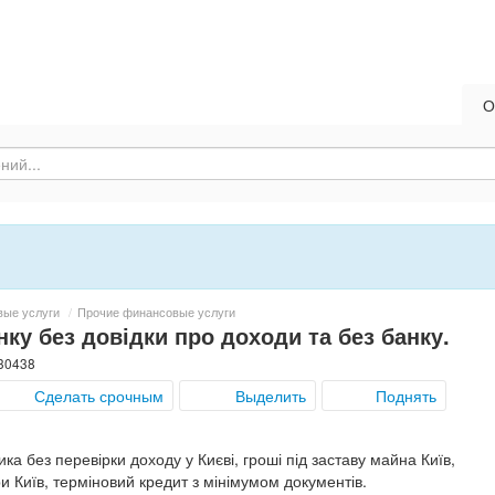
О
вые услуги
/
Прочие финансовые услуги
нку без довідки про доходи та без банку.
 30438
Сделать срочным
Выделить
Поднять
ика без перевірки доходу у Києві, гроші під заставу майна Київ,
ри Київ, терміновий кредит з мінімумом документів.