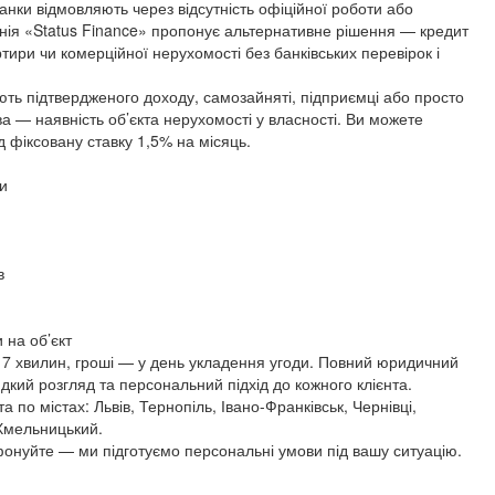
анки відмовляють через відсутність офіційної роботи або
нія «Status Finance» пропонує альтернативне рішення — кредит
ртири чи комерційної нерухомості без банківських перевірок і
ють підтвердженого доходу, самозайняті, підприємці або просто
а — наявність об’єкта нерухомості у власності. Ви можете
д фіксовану ставку 1,5% на місяць.
и
в
 на об’єкт
 7 хвилин, гроші — у день укладення угоди. Повний юридичний
кий розгляд та персональний підхід до кожного клієнта.
а по містах: Львів, Тернопіль, Івано-Франківськ, Чернівці,
 Хмельницький.
онуйте — ми підготуємо персональні умови під вашу ситуацію.