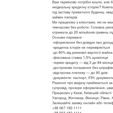
Вам терміново потрібні кошти, але б
неідеальну кредитну історію? Компа
під заставу приватного будинку, ква
зайвих паперів.
Ми працюємо з клієнтами, які не ма
тимчасово без роботи. Головна умов
отримати до 20 мільйонів гривень пі
Основні переваги:
-оформлення без довідок про доход
-кредитна історія не перевіряється
-до 80% від ринкової вартості майна
-фіксована ставка 1,5% щомісяця
-термін кредиту — від 3 до 84 місяці
-дострокове погашення без штрафів
-відстрочка платежу — до 90 днів
-документи: паспорт, ІПН, документи
Рішення про видачу приймається за
супровід, прозоре оформлення, швид
Працюємо у Києві, Київській області т
Ужгород, Житомир, Вінниця, Рівне,
Залишайте заявку онлайн або телеф
+38 067 182-1111
+38 063 182-1111