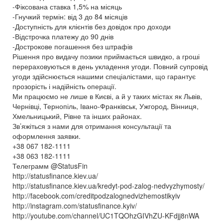
-Фіксована ставка 1,5% на місяць
-Гнучкий термін: від 3 до 84 місяців
-Доступність для клієнтів без довідок про доходи
-Відстрочка платежу до 90 днів
-Дострокове погашення без штрафів
Рішення про видачу позики приймається швидко, а гроші
перераховуються в день укладення угоди. Повний супровід
угоди здійснюється нашими спеціалістами, що гарантує
прозорість і надійність операції.
Ми працюємо не лише в Києві, а й у таких містах як Львів,
Чернівці, Тернопіль, Івано-Франківськ, Ужгород, Вінниця,
Хмельницький, Рівне та інших районах.
Зв’яжіться з нами для отримання консультації та
оформлення заявки.
+38 067 182-1111
+38 063 182-1111
Телеграмм @StatusFin
http://statusfinance.kiev.ua/
http://statusfinance.kiev.ua/kredyt-pod-zalog-nedvyzhymosty/
http://facebook.com/creditpodzalognedvizhemostikyiv
http://instagram.com/statusfinance.kyiv/
http://youtube.com/channel/UC1TQOhzGIVhZU-KFdjj8nWA