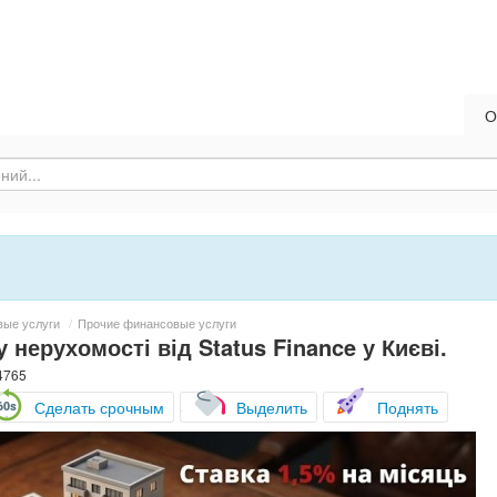
О
вые услуги
/
Прочие финансовые услуги
 нерухомості від Status Finance у Києві.
4765
Сделать срочным
Выделить
Поднять