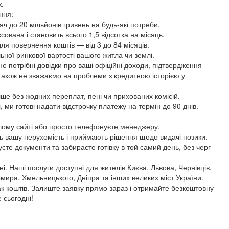
к.
ння:
яч до 20 мільйонів гривень на будь-які потреби.
ована і становить всього 1,5 відсотка на місяць.
ля повернення коштів — від 3 до 84 місяців.
льної ринкової вартості вашого житла чи землі.
не потрібні довідки про ваші офіційні доходи, підтвердження
також не зважаємо на проблеми з кредитною історією у
ше без жодних переплат, пені чи прихованих комісій.
 ми готові надати відстрочку платежу на термін до 90 днів.
шому сайті або просто телефонуєте менеджеру.
ь вашу нерухомість і приймають рішення щодо видачі позики.
єте документи та забираєте готівку в той самий день, без черг
. Наші послуги доступні для жителів Києва, Львова, Чернівців,
мира, Хмельницького, Дніпра та інших великих міст України.
ак коштів. Залиште заявку прямо зараз і отримайте безкоштовну
 сьогодні!