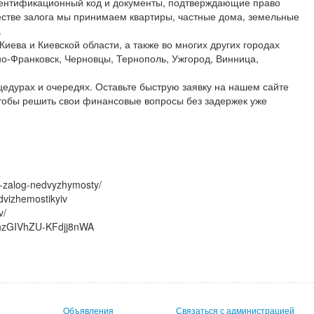
идентификационный код и документы, подтверждающие право
естве залога мы принимаем квартиры, частные дома, земельные
.
иева и Киевской области, а также во многих других городах
но-Франковск, Черновцы, Тернополь, Ужгород, Винница,
цедурах и очередях. Оставьте быструю заявку на нашем сайте
чтобы решить свои финансовые вопросы без задержек уже
od-zalog-nedvyzhymosty/
dvizhemostikyiv
yiv/
OhzGIVhZU-KFdjj8nWA
Объявления
Связаться с администрацией