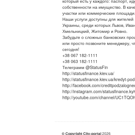
который есть у каждого: паспорт, 
собственности на имущество. В кач
участки или коммерческие площади
Наши услуги доступны для жителей К
Украины, среди которых Львов, Ива
Хмельницкий, Житомир и Ровно.
Забудьте о сложных банковских про
или просто позвоните менеджеру, 
сегодня!
+38 067 182-1111
+38 063 182-1111
Телеграмм @StatusFin
http://statusfinance.kiev.ua/
http://statusfinance.kiev.ua/kredyt-p
http://facebook.com/creditpodzalogne
http://instagram.com/statusfinance.k
http://youtube.com/channel/UC1TQ
© Copyright City-portal
2026