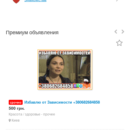
Премиум объявления
Избавлю от Зависимости +380682684858
срочно
500 грн.
5
Красота / здоровье - прочее
П
Киев