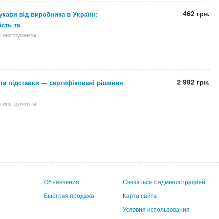
462 грн.
укави вiд виробника в Україні:
ість та
/ инструменты
2 982 грн.
 тa підставки — сертифіковані рішення
/ инструменты
Объявления
Связаться с администрацией
Быстрая продажа
Карта сайта
Условия использования