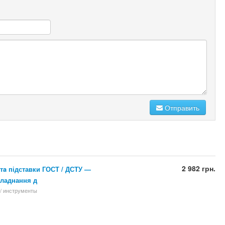
Отправить
2 982 грн.
 тa підставки ГОСТ / ДСТУ —
бладнання д
/ инструменты