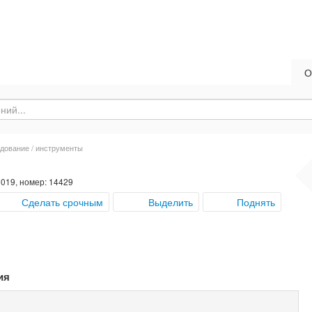
О
дование / инструменты
2019, номер: 14429
Сделать срочным
Выделить
Поднять
ия