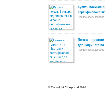
Кyпити пожежні р
сертифікована як
Прочее оборудование 
Пожежні гідранти
для надійного по
Прочее оборудование 
© Copyright City-portal
2026