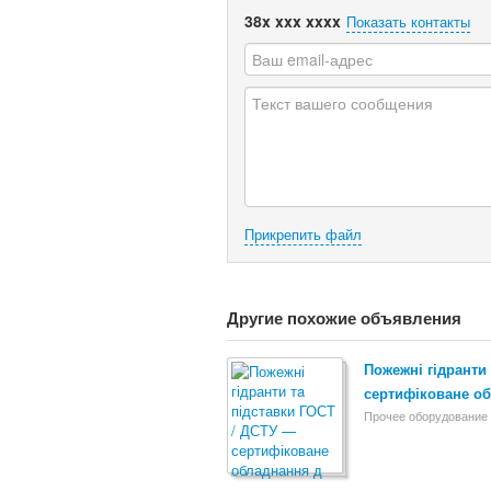
38x xxx xxxx
Показать контакты
Прикрепить файл
Другие похожие объявления
Пожежні гідранти
сертифіковане о
Прочее оборудование 