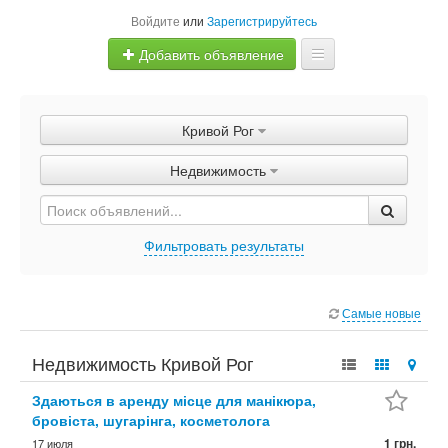
Войдите
или
Зарегистрируйтесь
Добавить объявление
Главная
Кривой Рог
Объявления
Недвижимость
Быстрая продажа
Фильтровать результаты
Самые новые
Недвижимость Кривой Рог
Здаються в аренду місце для манікюра,
бровіста, шугарінга, косметолога
1 грн.
17 июля