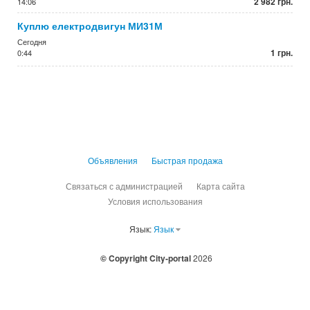
2 982 грн.
14:06
Куплю електродвигун МИ31М
Сегодня
1 грн.
0:44
Объявления
Быстрая продажа
Связаться с администрацией
Карта сайта
Условия использования
Язык:
Язык
© Copyright City-portal
2026