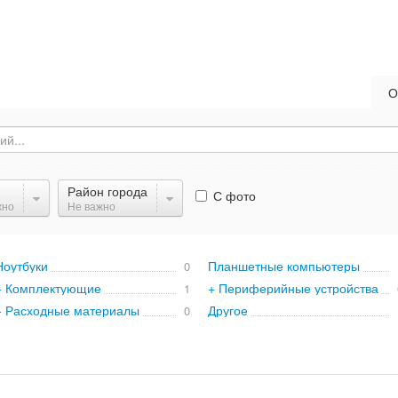
О
Район города
С фото
жно
Не важно
Ноутбуки
Планшетные компьютеры
0
+ Комплектующие
+ Периферийные устройства
1
+ Расходные материалы
Другое
0