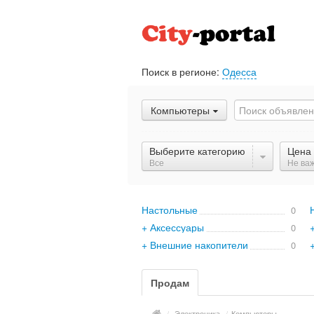
Поиск в регионе:
Одесса
Компьютеры
Выберите категорию
Цена
Все
Не ва
Настольные
0
+ Аксессуары
0
+ Внешние накопители
0
Продам
/
Электроника
/
Компьютеры