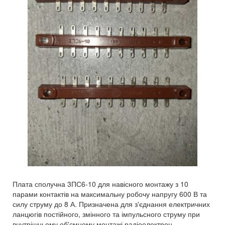
Плата сполучна 3ПС6-10 для навісного монтажу з 10
парами контактів на максимальну робочу напругу 600 В та
силу струму до 8 А. Призначена для з'єднання електричних
ланцюгів постійного, змінного та імпульсного струму при
внутрішньому об'ємному монтажі радіоелектрон