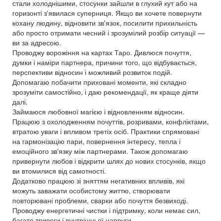
стали холоднішими, стосунки зайшли в глухий кут або на
горизонті з'явилася суперниця. Якщо ви хочете повернути
кохану людину, відновити зв'язок, посилити прихильність
або просто отримати чесний і зрозумілий розбір ситуації —
ви за адресою.
Проводжу ворожіння на картах Таро. Дивлюся почуття,
думки і наміри партнера, причини того, що відбувається,
перспективи відносин і можливий розвиток подій.
Допомагаю побачити приховані моменти, які складно
зрозуміти самостійно, і даю рекомендації, як краще діяти
далі.
Займаюся любовної магією і відновленням відносин.
Працюю з охолодженням почуттів, розривами, конфліктами,
втратою уваги і впливом третіх осіб. Практики спрямовані
на гармонізацію пари, повернення інтересу, тепла і
емоційного зв'язку між партнерами. Також допомагаю
привернути любов і відкрити шлях до нових стосунків, якщо
ви втомилися від самотності.
Додатково працюю зі зняттям негативних впливів, які
можуть заважати особистому життю, створювати
повторювані проблеми, сварки або почуття безвиході.
Проводжу енергетичні чистки і підтримку, коли немає сил,
багато тривоги і внутрішньої напруги.