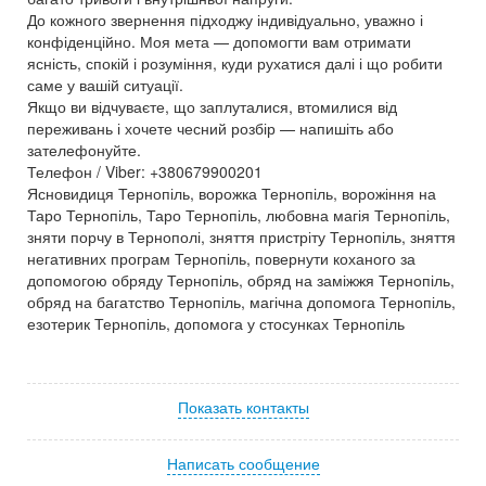
До кожного звернення підходжу індивідуально, уважно і
конфіденційно. Моя мета — допомогти вам отримати
ясність, спокій і розуміння, куди рухатися далі і що робити
саме у вашій ситуації.
Якщо ви відчуваєте, що заплуталися, втомилися від
переживань і хочете чесний розбір — напишіть або
зателефонуйте.
Телефон / Viber: +380679900201
Ясновидиця Тернопіль, ворожка Тернопіль, ворожіння на
Таро Тернопіль, Таро Тернопіль, любовна магія Тернопіль,
зняти порчу в Тернополі, зняття пристріту Тернопіль, зняття
негативних програм Тернопіль, повернути коханого за
допомогою обряду Тернопіль, обряд на заміжжя Тернопіль,
обряд на багатство Тернопіль, магічна допомога Тернопіль,
езотерик Тернопіль, допомога у стосунках Тернопіль
Показать контакты
Написать сообщение