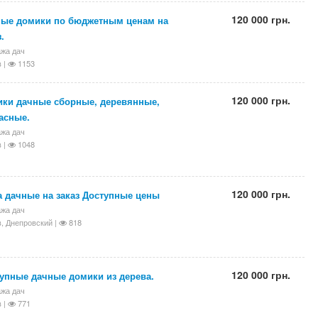
120 000 грн.
ые домики по бюджетным ценам на
.
жа дач
 |
1153
120 000 грн.
ки дачные сборные, деревянные,
асные.
жа дач
 |
1048
120 000 грн.
 дачные на заказ Доступные цены
жа дач
, Днепровский |
818
120 000 грн.
упные дачные домики из дерева.
жа дач
 |
771