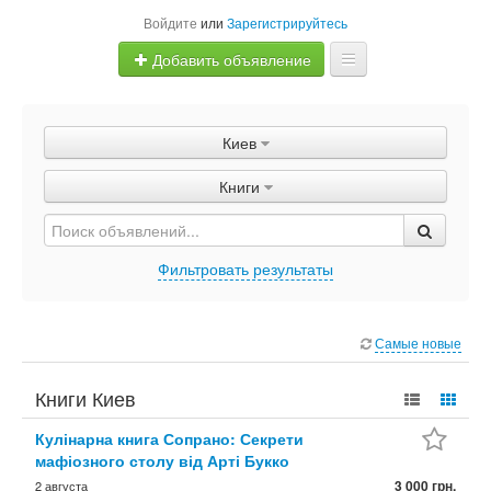
Войдите
или
Зарегистрируйтесь
Добавить объявление
Главная
Киев
Объявления
Книги
Быстрая продажа
Фильтровать результаты
Самые новые
Книги Киев
Кулінарна книга Сопрано: Секрети
мафіозного столу від Арті Букко
3 000 грн.
2 августа